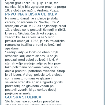
Viljem grof Leslie 26. julija 1718, ter
stolnica, ki je bila zgrajena prav na pragu
18. stoletja po načrtu Andreja Pozza.
PRVOTNA RIBIŠKA CERKEV
Na mestu današnje stolnice je stala
cerkev, posvečena sv. Nikolaju, že V
srednjem veku. V 12. ali najkasneje sredi
13. stoletja so jo postavili čolnarji in ribiči,
ki so sv. Nikolaja častili kot svojega
zaščitnika. Ta cerkev, ki se V virih
prvikrat omenjal. 1262, je bila troladijska
romanska bazilika s tremi polkrožnimi
apsidami.
Srednjo ladjo je ločilo od obeh nižjih
stranskih ladij osem slopov, ki so jih
povezali med seboj polkrožni loki. V
stenah višje srednje ladje so bila prav
tako polkrožno obokana okna, ki so
dajala prostoru potrebno svetlobo. Strop
je bil lesen. V drugi polovici 14. stoletja
so na mestu romanske glavne in
severne stranske apside zgradili gotski
prezbiterij, ob glavnem vhodu pa
postavili zvonik, ki ga cerkev dotlej
prejkone ni imela.
GOTSKA STOLNICA
Sto let kasneje so cerkev povečali in