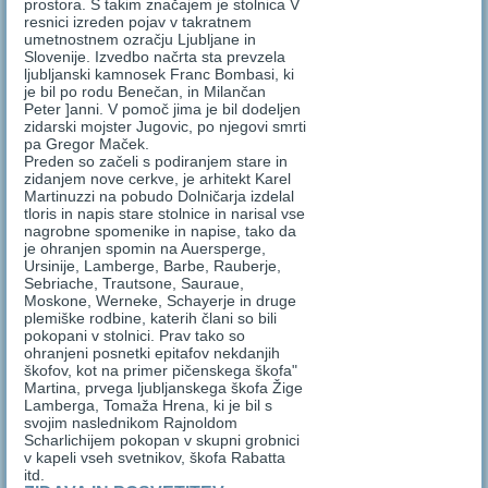
prostora. S takim značajem je stolnica V
resnici izreden pojav v takratnem
umetnostnem ozračju Ljubljane in
Slovenije. Izvedbo načrta sta prevzela
ljubljanski kamnosek Franc Bombasi, ki
je bil po rodu Benečan, in Milančan
Peter ]anni. V pomoč jima je bil dodeljen
zidarski mojster Jugovic, po njegovi smrti
pa Gregor Maček.
Preden so začeli s podiranjem stare in
zidanjem nove cerkve, je arhitekt Karel
Martinuzzi na pobudo Dolničarja izdelal
tloris in napis stare stolnice in narisal vse
nagrobne spomenike in napise, tako da
je ohranjen spomin na Auersperge,
Ursinije, Lamberge, Barbe, Rauberje,
Sebriache, Trautsone, Sauraue,
Moskone, Werneke, Schayerje in druge
plemiške rodbine, katerih člani so bili
pokopani v stolnici. Prav tako so
ohranjeni posnetki epitafov nekdanjih
škofov, kot na primer pičenskega škofa"
Martina, prvega ljubljanskega škofa Žige
Lamberga, Tomaža Hrena, ki je bil s
svojim naslednikom Rajnoldom
Scharlichijem pokopan v skupni grobnici
v kapeli vseh svetnikov, škofa Rabatta
itd.