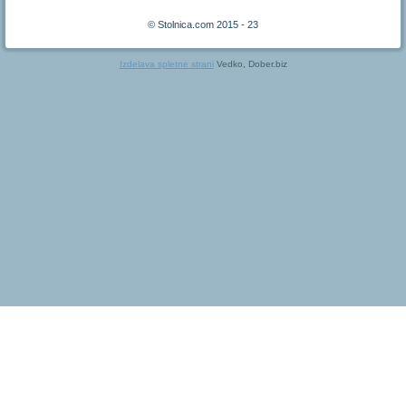
© Stolnica.com 2015 - 23
Izdelava spletne strani
Vedko, Dober.biz