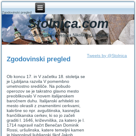
Zgodovinski pregled
Stolnica.com
Stolna cerkev Svetega Nikolaja v Ljubljani
Tweets by @Stolnica
Zgodovinski pregled
Ob koncu 17. in V začetku 18. stoletja se
je Ljubljana razvila V pomembno
umetnostno središče. Na pobudo
operozov se je takratno glavno mesto
preoblikovalo V novem italijanskem
baročnem duhu. Italijanski arhitekti so
mesto okrasili z znamenitimi cerkvami,
kakršne so npr. avguštinska, kasnejša
frančiškanska cerkev, ki so jo začeli
graditi l. 1646, križevniška, za katero je l.
1714 napravil načrt Benečan Dominik
Rossi, uršulinska, katere temeljni kamen
je blagoslovil ljubljanski škof Jakob