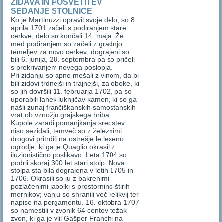
ZIDAVA IN POSVETITEV
SEDANJE STOLNICE
Ko je Martinuzzi opravil svoje delo, so 8.
aprila 1701 začeli s podiranjem stare
cerkve; delo so končali 14. maja. Že
med podiranjem so začeli z gradnjo
temeljev za novo cerkev; dograjeni so
bili 6. junija, 28. septembra pa so pričeli
s prekrivanjem novega poslopja.
Pri zidanju so apno mešali z vinom, da bi
bili zidovi trdnejši in trajnejši, za oboke, ki
so jih dovršili 11. februarja 1702, pa so
uporabili lahek luknjičav kamen, ki so ga
našli zunaj frančiškanskih samostanskih
vrat ob vznožju grajskega hriba.
Kupole zaradi pomanjkanja sredstev
niso sezidali, temveč so z železnimi
drogovi pritrdili na ostrešje le leseno
ogrodje, ki ga je Quaglio okrasil z
iluzionistično poslikavo. Leta 1704 so
podrli skoraj 300 let stari stolp. Nova
stolpa sta bila dograjena v letih 1705 in
1706. Okrasili so ju z bakrenimi
pozlačenimi jabolki s prostornino štirih
mernikov; vanju so shranili več relikvij ter
napise na pergamentu. 16. oktobra 1707
so namestili v zvonik 64 centov težak
zvon, ki ga je vlil Gašper Franchi na