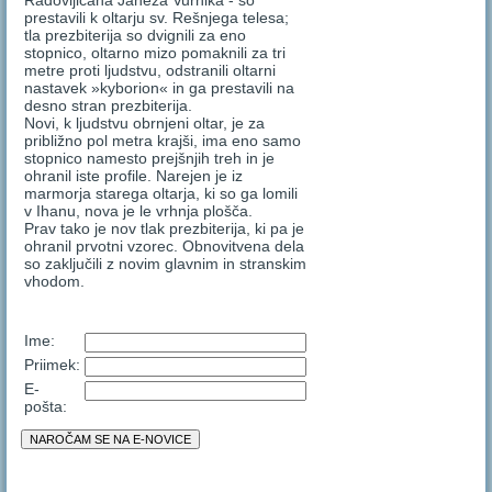
Radovljičana Janeza Vurnika - so
prestavili k oltarju sv. Rešnjega telesa;
tla prezbiterija so dvignili za eno
stopnico, oltarno mizo pomaknili za tri
metre proti ljudstvu, odstranili oltarni
nastavek »kyborion« in ga prestavili na
desno stran prezbiterija.
Novi, k ljudstvu obrnjeni oltar, je za
približno pol metra krajši, ima eno samo
stopnico namesto prejšnjih treh in je
ohranil iste profile. Narejen je iz
marmorja starega oltarja, ki so ga lomili
v Ihanu, nova je le vrhnja plošča.
Prav tako je nov tlak prezbiterija, ki pa je
ohranil prvotni vzorec. Obnovitvena dela
so zaključili z novim glavnim in stranskim
vhodom.
Ime:
Priimek:
E-
pošta: