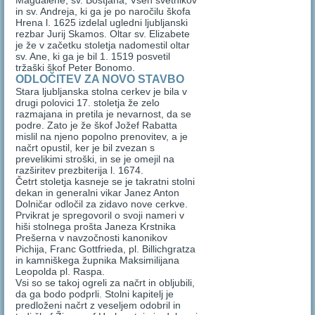
Magdalene, sv. Boštjana, Vseh svetnikov
in sv. Andreja, ki ga je po naročilu škofa
Hrena l. 1625 izdelal ugledni ljubljanski
rezbar Jurij Skamos. Oltar sv. Elizabete
je že v začetku stoletja nadomestil oltar
sv. Ane, ki ga je bil 1. 1519 posvetil
tržaški škof Peter Bonomo.
ODLOČITEV ZA NOVO STAVBO
Stara ljubljanska stolna cerkev je bila v
drugi polovici 17. stoletja že zelo
razmajana in pretila je nevarnost, da se
podre. Zato je že škof Jožef Rabatta
mislil na njeno popolno prenovitev, a je
načrt opustil, ker je bil zvezan s
prevelikimi stroški, in se je omejil na
razširitev prezbiterija l. 1674.
Četrt stoletja kasneje se je takratni stolni
dekan in generalni vikar Janez Anton
Dolničar odločil za zidavo nove cerkve.
Prvikrat je spregovoril o svoji nameri v
hiši stolnega prošta Janeza Krstnika
Prešerna v navzočnosti kanonikov
Pichija, Franc Gottfrieda, pl. Billichgratza
in kamniškega župnika Maksimilijana
Leopolda pl. Raspa.
Vsi so se takoj ogreli za načrt in obljubili,
da ga bodo podprli. Stolni kapitelj je
predloženi načrt z veseljem odobril in