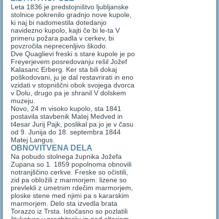
Leta 1836 je predstojništvo ljubljanske
stolnice pokrenilo gradnjo nove kupole,
ki naj bi nadomestila dotedanjo
navidezno kupolo, kajti če bi le-ta V
primeru požara padla v cerkev, bi
povzročila neprecenljivo škodo.
Dve Quaglievi freski s stare kupole je po
Freyerjevem posredovanju rešil Jožef
Kalasanc Erberg. Ker sta bili dokaj
poškodovani, ju je dal restavrirati in eno
vzidati v stopniščni obok svojega dvorca
v Dolu, drugo pa je shranil V dolskem
muzeju.
Novo, 24 m visoko kupolo, sta 1841
postavila stavbenik Matej Medved in
t4esar Jurij Pajk, poslikal pa jo je v času
od 9. Junija do 18. septembra 1844
Matej Langus.
OBNOVITVENA DELA
Na pobudo stolnega župnika Jožefa
Zupana so 1. 1859 popolnoma obnovili
notranjščino cerkve. Freske so očistili,
zid pa obložili z marmorjem: lizene so
prevlekli z umetnim rdečim marmorjem,
ploske stene med njimi pa s kararskim
marmorjem. Delo sta izvedla brata
Torazzo iz Trsta. Istočasno so pozlatili