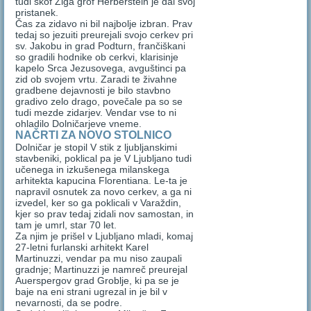
tudi škof Žiga grof Herberstein je dal svoj
pristanek.
Čas za zidavo ni bil najbolje izbran. Prav
tedaj so jezuiti preurejali svojo cerkev pri
sv. Jakobu in grad Podturn, frančiškani
so gradili hodnike ob cerkvi, klarisinje
kapelo Srca Jezusovega, avguštinci pa
zid ob svojem vrtu. Zaradi te živahne
gradbene dejavnosti je bilo stavbno
gradivo zelo drago, povečale pa so se
tudi mezde zidarjev. Vendar vse to ni
ohladilo Dolničarjeve vneme.
NAČRTI ZA NOVO STOLNICO
Dolničar je stopil V stik z ljubljanskimi
stavbeniki, poklical pa je V Ljubljano tudi
učenega in izkušenega milanskega
arhitekta kapucina Florentiana. Le-ta je
napravil osnutek za novo cerkev, a ga ni
izvedel, ker so ga poklicali v Varaždin,
kjer so prav tedaj zidali nov samostan, in
tam je umrl, star 70 let.
Za njim je prišel v Ljubljano mladi, komaj
27-letni furlanski arhitekt Karel
Martinuzzi, vendar pa mu niso zaupali
gradnje; Martinuzzi je namreč preurejal
Auerspergov grad Groblje, ki pa se je
baje na eni strani ugrezal in je bil v
nevarnosti, da se podre.