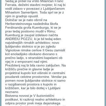
Sedaj je prišel na vrsto Milančan Franc
Ferrata, deželni stavbni mojster, ki naj bi
vodil zidavo v povezavi z Ljubljančanom
Mihaelom Samerlijem. Toda sprl se je z
njim in gradnjo opustil.
Dolničar se je nato obrnil na
Herbersteinovega naslednika škofa
Ferdinanda grofa Kuenburga, ki se je
prav tedaj poslovno mudil v Rimu;
Kuenburg je zaupal izdelavo načrta
ANDREIU POZZU, ki je bil tedaj eden
najvidnejših rimskih arhitektov; novo
ljubljansko stolnico si je po zgledu
Vignolove rimske cerkve Il Gesu zamislil
kot enoladijsko obokano dvorano s
prečno ladjo, s stranskimi kapelami ob
njej in z emporami nad njimi.
Prezbiterij naj bi bila ravno zaključen. Na
križišču prečne in glavne ladje je
projektiral kupolo kot višinski in centralni
poudarek celotne prostornine. Vendar pa
pomen nove ljubljanske stolnice ni samo
v razgibanosti prostora s kupolo in
križiščem, kar je bilo dotlej v Ljubljani
neznano.
Bistvena novost je V iluzionistični
poslikavi, ki razkroji realno arhitekturo in
odpira prostor prek meja dejanskega