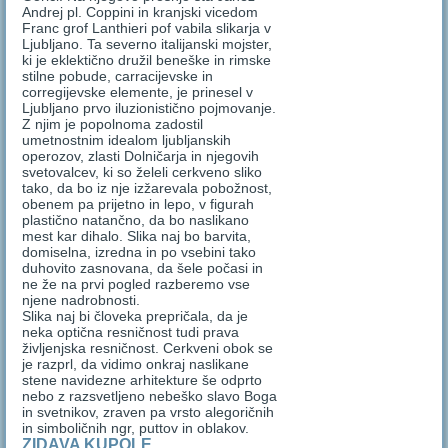
Andrej pl. Coppini in kranjski vicedom
Franc grof Lanthieri pof vabila slikarja v
Ljubljano. Ta severno italijanski mojster,
ki je eklektično družil beneške in rimske
stilne pobude, carracijevske in
corregijevske elemente, je prinesel v
Ljubljano prvo iluzionistično pojmovanje.
Z njim je popolnoma zadostil
umetnostnim idealom ljubljanskih
operozov, zlasti Dolničarja in njegovih
svetovalcev, ki so želeli cerkveno sliko
tako, da bo iz nje izžarevala pobožnost,
obenem pa prijetno in lepo, v figurah
plastično natančno, da bo naslikano
mest kar dihalo. Slika naj bo barvita,
domiselna, izredna in po vsebini tako
duhovito zasnovana, da šele počasi in
ne že na prvi pogled razberemo vse
njene nadrobnosti.
Slika naj bi človeka prepričala, da je
neka optična resničnost tudi prava
življenjska resničnost. Cerkveni obok se
je razprl, da vidimo onkraj naslikane
stene navidezne arhitekture še odprto
nebo z razsvetljeno nebeško slavo Boga
in svetnikov, zraven pa vrsto alegoričnih
in simboličnih ngr, puttov in oblakov.
ZIDAVA KUPOLE