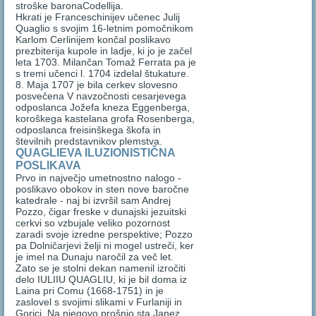
stroške baronaCodellija.
Hkrati je Franceschinijev učenec Julij
Quaglio s svojim 16-letnim pomočnikom
Karlom Cerlinijem končal poslikavo
prezbiterija kupole in ladje, ki jo je začel
leta 1703. Milančan Tomaž Ferrata pa je
s tremi učenci l. 1704 izdelal štukature.
8. Maja 1707 je bila cerkev slovesno
posvečena V navzočnosti cesarjevega
odposlanca Jožefa kneza Eggenberga,
koroškega kastelana grofa Rosenberga,
odposlanca freisinškega škofa in
številnih predstavnikov plemstva.
QUAGLIEVA ILUZIONISTIČNA
POSLIKAVA
Prvo in največjo umetnostno nalogo -
poslikavo obokov in sten nove baročne
katedrale - naj bi izvršil sam Andrej
Pozzo, čigar freske v dunajski jezuitski
cerkvi so vzbujale veliko pozornost
zaradi svoje izredne perspektive; Pozzo
pa Dolničarjevi želji ni mogel ustreči, ker
je imel na Dunaju naročil za več let.
Zato se je stolni dekan namenil izročiti
delo IULIIU QUAGLIU, ki je bil doma iz
Laina pri Comu (1668-1751) in je
zaslovel s svojimi slikami v Furlaniji in
Gorici. Na njegovo prošnjo sta Janez