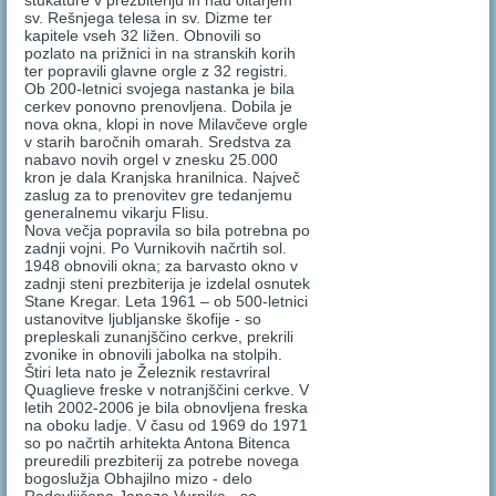
štukature v prezbiteriju in nad oltarjem
sv. Rešnjega telesa in sv. Dizme ter
kapitele vseh 32 ližen. Obnovili so
pozlato na prižnici in na stranskih korih
ter popravili glavne orgle z 32 registri.
Ob 200-letnici svojega nastanka je bila
cerkev ponovno prenovljena. Dobila je
nova okna, klopi in nove Milavčeve orgle
v starih baročnih omarah. Sredstva za
nabavo novih orgel v znesku 25.000
kron je dala Kranjska hranilnica. Največ
zaslug za to prenovitev gre tedanjemu
generalnemu vikarju Flisu.
Nova večja popravila so bila potrebna po
zadnji vojni. Po Vurnikovih načrtih sol.
1948 obnovili okna; za barvasto okno v
zadnji steni prezbiterija je izdelal osnutek
Stane Kregar. Leta 1961 – ob 500-letnici
ustanovitve ljubljanske škofije - so
prepleskali zunanjščino cerkve, prekrili
zvonike in obnovili jabolka na stolpih.
Štiri leta nato je Železnik restavriral
Quaglieve freske v notranjščini cerkve. V
letih 2002-2006 je bila obnovljena freska
na oboku ladje. V času od 1969 do 1971
so po načrtih arhitekta Antona Bitenca
preuredili prezbiterij za potrebe novega
bogoslužja Obhajilno mizo - delo