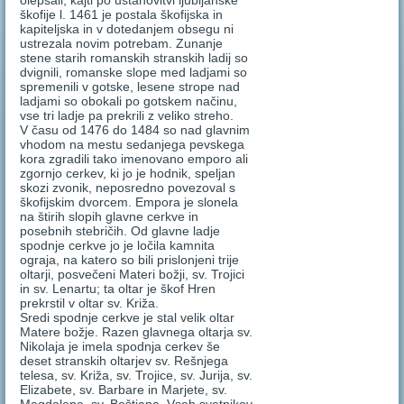
olepšali, kajti po ustanovitvi ljubljanske
škofije l. 1461 je postala škofijska in
kapiteljska in v dotedanjem obsegu ni
ustrezala novim potrebam. Zunanje
stene starih romanskih stranskih ladij so
dvignili, romanske slope med ladjami so
spremenili v gotske, lesene strope nad
ladjami so obokali po gotskem načinu,
vse tri ladje pa prekrili z veliko streho.
V času od 1476 do 1484 so nad glavnim
vhodom na mestu sedanjega pevskega
kora zgradili tako imenovano emporo ali
zgornjo cerkev, ki jo je hodnik, speljan
skozi zvonik, neposredno povezoval s
škofijskim dvorcem. Empora je slonela
na štirih slopih glavne cerkve in
posebnih stebričih. Od glavne ladje
spodnje cerkve jo je ločila kamnita
ograja, na katero so bili prislonjeni trije
oltarji, posvečeni Materi božji, sv. Trojici
in sv. Lenartu; ta oltar je škof Hren
prekrstil v oltar sv. Križa.
Sredi spodnje cerkve je stal velik oltar
Matere božje. Razen glavnega oltarja sv.
Nikolaja je imela spodnja cerkev še
deset stranskih oltarjev sv. Rešnjega
telesa, sv. Križa, sv. Trojice, sv. Jurija, sv.
Elizabete, sv. Barbare in Marjete, sv.